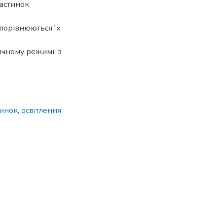
частинок
 порівнюються їх
ичному режимі, з
тинок
,
освітлення