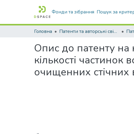
Фонди та зібрання
Пошук за крите
Головна
Патенти та авторські свідоцтва
Па
Опис до патенту на
кількості частинок 
очищенних стічних 