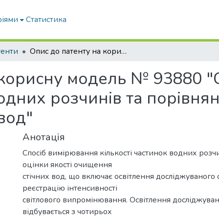
ріями
Статистика
тенти
Опис до патенту на корисну модель № 93880 "Спосіб вимірювання кількості частинок водних розчинів та порівняння якості очищенних стічних вод"
 корисну модель № 93880 "
водних розчинів та порівнян
вод"
Анотація
Спосіб вимірювання кількості частинок водних розч
оцінки якості очищення
стічних вод, що включає освітлення досліджуваного
реєстрацію інтенсивності
світлового випромінювання. Освітлення досліджува
відбувається з чотирьох