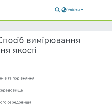
Увійти
Спосіб вимірювання
ня якості
инів та порівняння
 середовища,
ного середовища