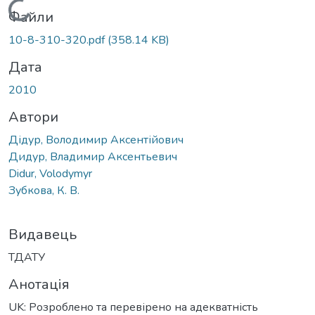
Вантажиться...
Файли
10-8-310-320.pdf
(358.14 KB)
Дата
2010
Автори
Дідур, Володимир Аксентійович
Дидур, Владимир Аксентьевич
Didur, Volodymyr
Зубкова, К. В.
Видавець
ТДАТУ
Анотація
UK: Розроблено та перевірено на адекватність