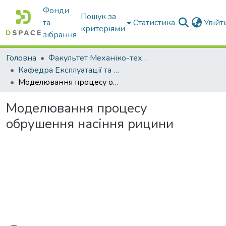
Фонди
Пошук за
та
Статистика
Увій
критеріями
зібрання
Головна
Факультет Механіко-технологічний
Кафедра Експлуатації та технічного сервісу машин
Моделювання процесу обрушення насіння рицини
Моделювання процесу
обрушення насіння рицини