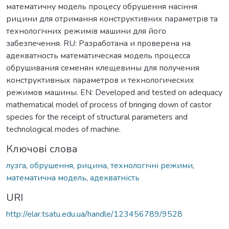
математичну модель процесу обрушення насіння
рицини для отримання конструктивних параметрів та
технологічних режимів машини для його
забезпечення. RU: Разработана и проверена на
адекватность математическая модель процесса
обрушивания семенян клещевины для получения
конструктивных параметров и технологических
режимов машины. EN: Developed and tested on adequacy
mathematical model of process of bringing down of castor
species for the receipt of structural parameters and
technological modes of machine.
Ключові слова
лузга
,
обрушення
,
рицина
,
технологічні режими
,
математична модель
,
адекватність
URI
http://elar.tsatu.edu.ua/handle/123456789/9528