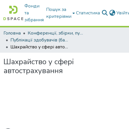
Фонди
Пошук за
та
Статистика
Увій
критеріями
зібрання
Головна
Конференції, збірки, публікації молодих вчених і здобувачів : магістрів, бакалаврів, аспірантів.
Публікації здобувачів (бакалаврів. магістрів, аспірантів)
Шахрайство у сфері автострахування
Шахрайство у сфері
автострахування