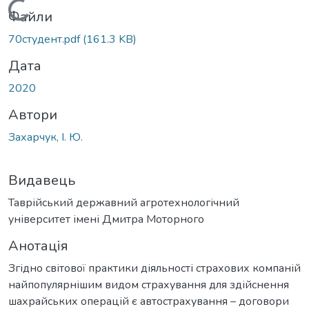
Вантажиться...
Файли
70студент.pdf
(161.3 KB)
Дата
2020
Автори
Захарчук, І. Ю.
Видавець
Таврійський державний агротехнологічний
університет імені Дмитра Моторного
Анотація
Згідно світової практики діяльності страхових компаній
найпопулярнішим видом страхування для здійснення
шахрайських операцій є автострахування – договори