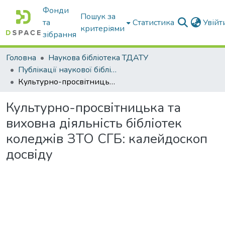
Фонди
Пошук за
та
Статистика
Увій
критеріями
зібрання
Головна
Наукова бібліотека ТДАТУ
Публікації наукової бібліотеки
Культурно-просвітницька та виховна діяльність бібліотек коледжів ЗТО СГБ: калейдоскоп досвіду
Культурно-просвітницька та
виховна діяльність бібліотек
коледжів ЗТО СГБ: калейдоскоп
досвіду