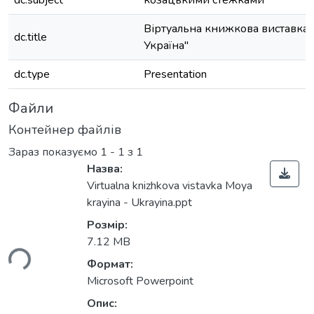
dc.subject
козацькими стежками
Віртуальна книжкова виставка 
dc.title
Україна"
dc.type
Presentation
Файли
Контейнер файлів
Зараз показуємо
1 - 1 з 1
Назва:
Virtualna knizhkova vistavka Moya
krayina - Ukrayina.ppt
Розмір:
7.12 MB
ься...
Формат:
Microsoft Powerpoint
Опис: