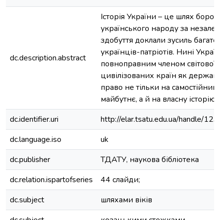
Історія України – це шлях борот
українського народу за незалежн
здобуття доклали зусиль багато
українців-патріотів. Нині Україн
dc.description.abstract
повноправним членом світової 
цивілізованих країн як держава
право не тільки на самостійний 
майбутнє, а й на власну історію.
dc.identifier.uri
http://elar.tsatu.edu.ua/handle/
dc.language.iso
uk
dc.publisher
ТДАТУ, наукова бібліотека
dc.relation.ispartofseries
44 слайди;
dc.subject
шляхами віків