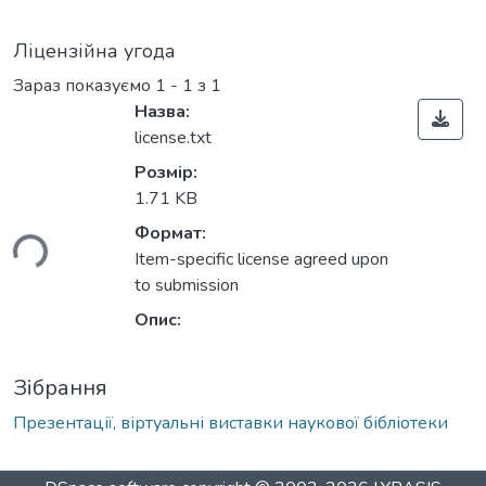
Ліцензійна угода
Зараз показуємо
1 - 1 з 1
Назва:
license.txt
Розмір:
1.71 KB
Формат:
ься...
Item-specific license agreed upon
to submission
Опис:
Зібрання
Презентації, віртуальні виставки наукової бібліотеки