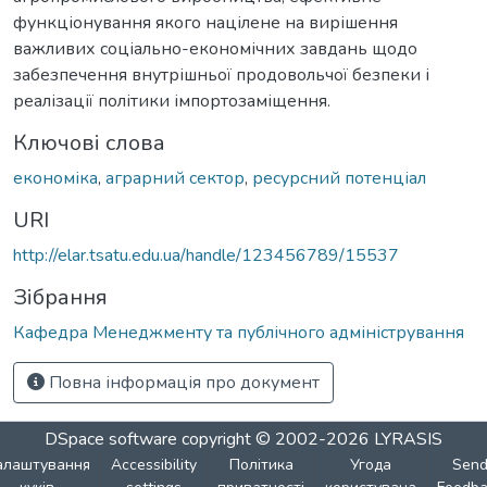
функціонування якого націлене на вирішення
важливих соціально-економічних завдань щодо
забезпечення внутрішньої продовольчої безпеки і
реалізації політики імпортозаміщення.
Ключові слова
економіка
,
аграрний сектор
,
ресурсний потенціал
URI
http://elar.tsatu.edu.ua/handle/123456789/15537
Зібрання
Кафедра Менеджменту та публічного адміністрування
Повна інформація про документ
DSpace software
copyright © 2002-2026
LYRASIS
алаштування
Accessibility
Політика
Угода
Sen