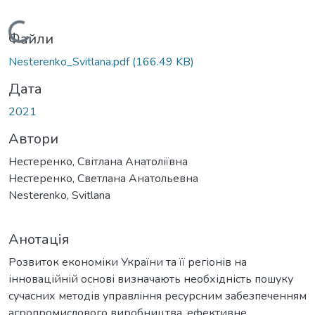
Вантажиться...
Файли
Nesterenko_Svitlana.pdf
(166.49 KB)
Дата
2021
Автори
Нестеренко, Світлана Анатоліївна
Нестеренко, Светлана Анатольевна
Nesterenko, Svitlana
Анотація
Розвиток економіки України та її регіонів на
інноваційній основі визначають необхідність пошуку
сучасних методів управління ресурсним забезпеченням
агропромислового виробництва, ефективне