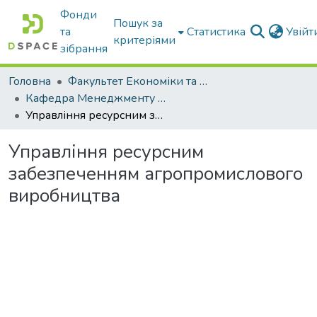
Фонди
Пошук за
та
Статистика
Увій
критеріями
зібрання
Головна
Факультет Економіки та бізнесу
Кафедра Менеджменту та публічного адміністрування
Управління ресурсним забезпеченням агропромислового виробництва
Управління ресурсним
забезпеченням агропромислового
виробництва