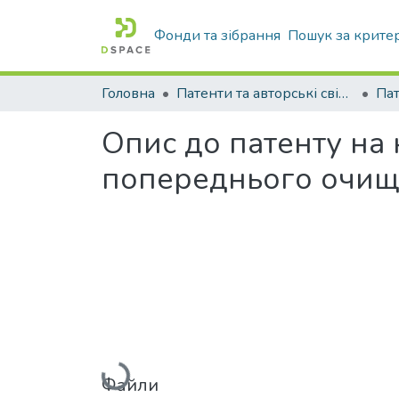
Фонди та зібрання
Пошук за крите
Головна
Патенти та авторські свідоцтва
Па
Опис до патенту на
попереднього очищ
Вантажиться...
Файли