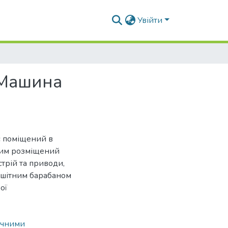
Увійти
"Машина
 поміщений в
ким розміщений
трій та приводи,
решітним барабаном
ої
мічними