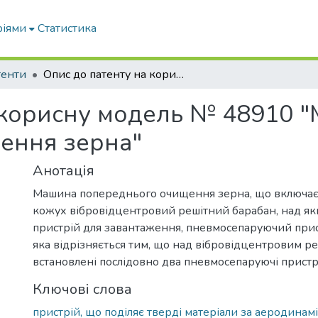
ріями
Статистика
тенти
Опис до патенту на корисну модель № 48910 "Машина попереднього очищення зерна"
 корисну модель № 48910 
ення зерна"
Анотація
Машина попереднього очищення зерна, що включає
кожух вібровідцентровий решітний барабан, над я
пристрій для завантаження, пневмосепаруючий прис
яка відрізняється тим, що над вібровідцентровим 
встановлені послідовно два пневмосепаруючі пристр
Ключові слова
пристрій, що поділяє тверді матеріали за аеродина