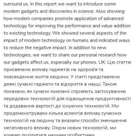
surround us. In this report we want to introduce some
modern gadgets and discoveries in science. Also showing
how modern companies promote application of advanced
technology for improving the performance and value addition
to existing technology. We showed several aspects of the
impact of modern technology on humans and indicated ways
to reduce the negative impact. In addition to new
technologies, we want to share our personal research how
our gadgets affect us, especially our phones. UK: Цю статтю
присвячено впливу гаджетів на здоров'я та
повсякденне життя людини. У статті представлено
деякі сучасні гаджети та відкриття в науці. Також
показано, як сучасні компанії сприяють застосуванню
передових технологій для підвищення продуктивності
та додавання вартості до існуючих технологій. Ми
продемонстрували кілька аспектів впливу сучасних
технологій на людину та вказали способи зменшення
негативного впливу. Окрім нових технологій, ми
хочемо поділитися нашими особистими