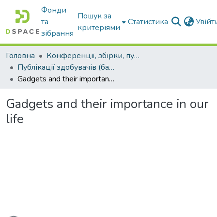
Фонди
Пошук за
та
Статистика
Увій
критеріями
зібрання
Головна
Конференції, збірки, публікації молодих вчених і здобувачів : магістрів, бакалаврів, аспірантів.
Публікації здобувачів (бакалаврів. магістрів, аспірантів)
Gadgets and their importance in our life
Gadgets and their importance in our
life