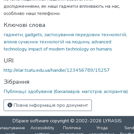
дослідженнями, як наші гаджети впливають на нас,
особливо наші телефони.
Ключові слова
гаджети
,
gadgets
,
застосування передових технологій
,
вплив сучасних технологій на людину
,
advanced
technology
,
impact of modern technology on humans
URI
http://elar.tsatu.edu.ua/handle/123456789/15257
Зібрання
Публікації здобувачів (бакалаврів. магістрів, аспірантів)
Повна інформація про документ
DSpace software
copyright © 2002-2026
LYRASIS
алаштування
Accessibility
Політика
Угода
Sen