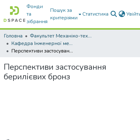
Фонди
Пошук за
та
Статистика
Увій
критеріями
зібрання
Головна
Факультет Механіко-технологічний
Кафедра Інженерної механіки та комп'ютерного проектування
Перспективи застосування берилієвих бронз
Перспективи застосування
берилієвих бронз