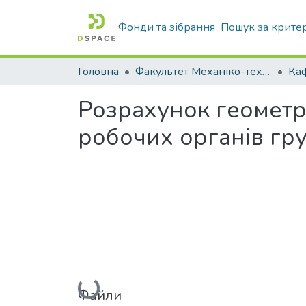
Фонди та зібрання
Пошук за крите
Головна
Факультет Механіко-технологічний
Розрахунок геометр
робочих органів гр
Вантажиться...
Файли