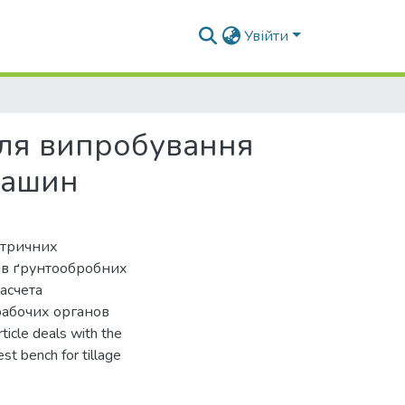
Увійти
для випробування
машин
етричних
ів ґрунтообробних
асчета
рабочих органов
cle deals with the
st bench for tillage