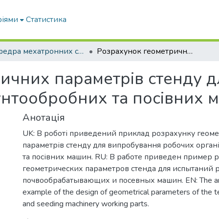
ріями
Статистика
Кафедра мехатронних систем тракторів та сільскогосподарських машин
Розрахунок геометричних параметрів стенду для випробування робочих органів грунтообробних та посівних машин
ичних параметрів стенду 
унтообробних та посівних 
Анотація
UK: В роботі приведений приклад розрахунку геом
параметрів стенду для випробування робочих орган
та посівних машин. RU: В работе приведен пример р
геометрических параметров стенда для испытаний 
почвообрабатывающих и посевных машин. EN: The arti
example of the design of geometrical parameters of the te
and seeding machinery working parts.