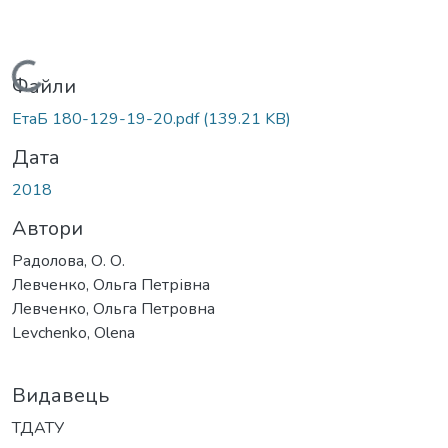
Вантажиться...
Файли
ЕтаБ 180-129-19-20.pdf
(139.21 KB)
Дата
2018
Автори
Радолова, О. О.
Левченко, Ольга Петрівна
Левченко, Ольга Петровна
Levchenko, Olena
Видавець
ТДАТУ