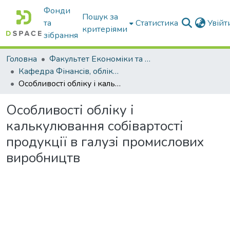
Фонди
Пошук за
та
Статистика
Увій
критеріями
зібрання
Головна
Факультет Економіки та бізнесу
Кафедра Фінансів, обліку і оподаткування
Особливості обліку і калькулювання собівартості продукції в галузі промислових виробництв
Особливості обліку і
калькулювання собівартості
продукції в галузі промислових
виробництв