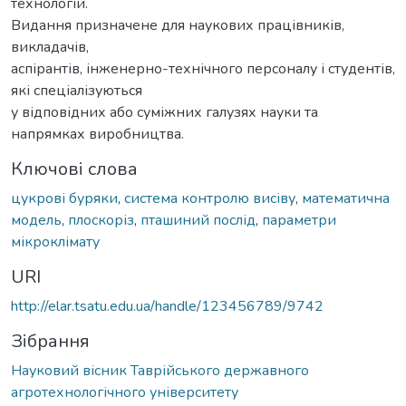
технологій.
Видання призначене для наукових працівників,
викладачів,
аспірантів, інженерно-технічного персоналу і студентів,
які спеціалізуються
у відповідних або суміжних галузях науки та
напрямках виробництва.
Ключові слова
цукрові буряки
,
система контролю висіву
,
математична
модель
,
плоскоріз
,
пташиний послід
,
параметри
мікроклімату
URI
http://elar.tsatu.edu.ua/handle/123456789/9742
Зібрання
Науковий вісник Таврійського державного
агротехнологічного університету