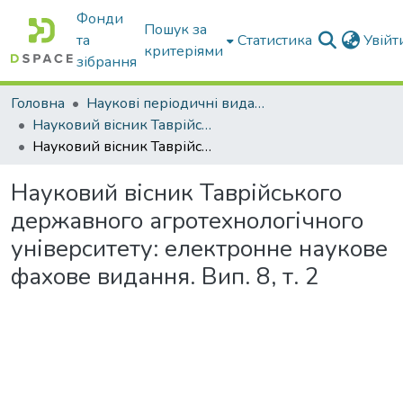
Фонди
Пошук за
та
Статистика
Увій
критеріями
зібрання
Головна
Наукові періодичні видання ТДАТУ
Науковий вісник Таврійського державного агротехнологічного університету
Науковий вісник Таврійського державного агротехнологічного університету: електронне наукове фахове видання. Вип. 8, т. 2
Науковий вісник Таврійського
державного агротехнологічного
університету: електронне наукове
фахове видання. Вип. 8, т. 2