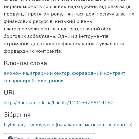
нерівномірність грошових надходжень від реалізації
продукції протягом року, і, як наслідок, нестачу власних
фінансових ресурсів, низький рівень
платоспроможності і ліквідності, значний обсяг
боргових зобов’язань. Одним з інструментів
отримання додаткового фінансування є укладання
форвардних контрактів.
Ключові слова
економіка
,
аграрний сектор
,
форвардний контракт
,
товаровиробники
,
ринок
URI
http://elar.tsatu.edu.ua/handle/123456789/14082
Зібрання
Публікації здобувачів (бакалаврів. магістрів, аспірантів)
Повна інформація про документ