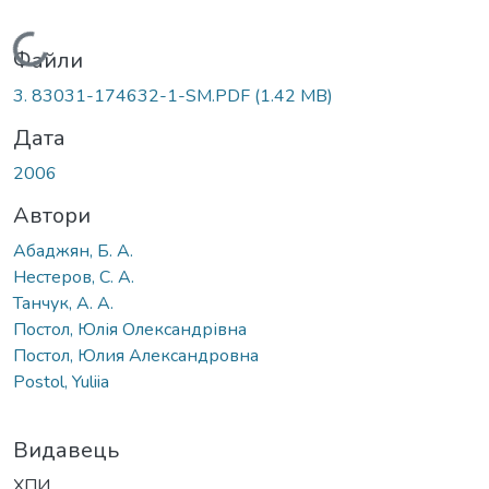
Вантажиться...
Файли
3. 83031-174632-1-SM.PDF
(1.42 MB)
Дата
2006
Автори
Абаджян, Б. А.
Нестеров, С. А.
Танчук, А. А.
Постол, Юлія Олександрівна
Постол, Юлия Александровна
Postol, Yuliia
Видавець
ХПИ