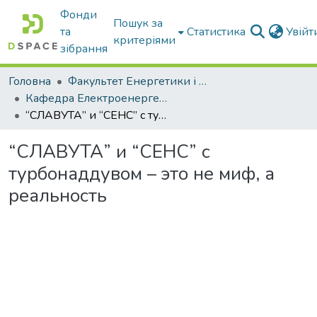
Фонди
Пошук за
та
Статистика
Увій
критеріями
зібрання
Головна
Факультет Енергетики і комп'ютерних технологій
Кафедра Електроенергетики і електротехнологій
“СЛАВУТА” и “СЕНС” с турбонаддувом – это не миф, а реальность
“СЛАВУТА” и “СЕНС” с
турбонаддувом – это не миф, а
реальность