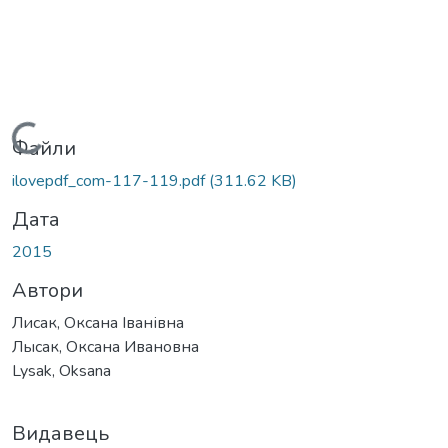
Вантажиться...
Файли
ilovepdf_com-117-119.pdf
(311.62 KB)
Дата
2015
Автори
Лисак, Оксана Іванівна
Лысак, Оксана Ивановна
Lysak, Oksana
Видавець