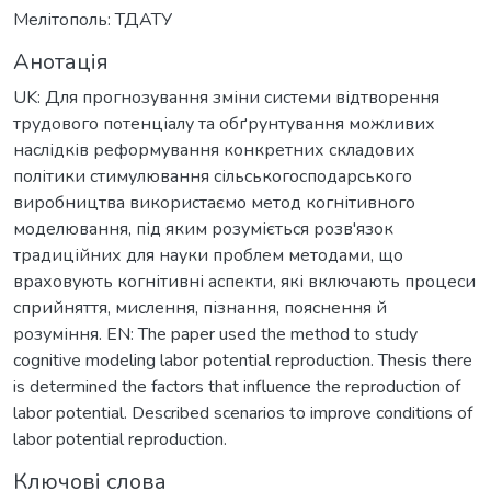
Мелітополь: ТДАТУ
Анотація
UK: Для прогнозування зміни системи відтворення
трудового потенціалу та обґрунтування можливих
наслідків реформування конкретних складових
політики стимулювання сільськогосподарського
виробництва використаємо метод когнітивного
моделювання, під яким розуміється розв'язок
традиційних для науки проблем методами, що
враховують когнітивні аспекти, які включають процеси
сприйняття, мислення, пізнання, пояснення й
розуміння. EN: The paper used the method to study
cognitive modeling labor potential reproduction. Thesis there
is determined the factors that influence the reproduction of
labor potential. Described scenarios to improve conditions of
labor potential reproduction.
Ключові слова