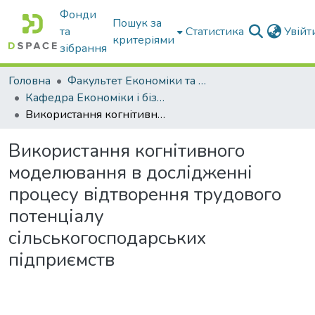
Фонди
Пошук за
та
Статистика
Увій
критеріями
зібрання
Головна
Факультет Економіки та бізнесу
Кафедра Економіки і бізнесу
Використання когнітивного моделювання в дослідженні процесу відтворення трудового потенціалу сільськогосподарських підприємств
Використання когнітивного
моделювання в дослідженні
процесу відтворення трудового
потенціалу
сільськогосподарських
підприємств