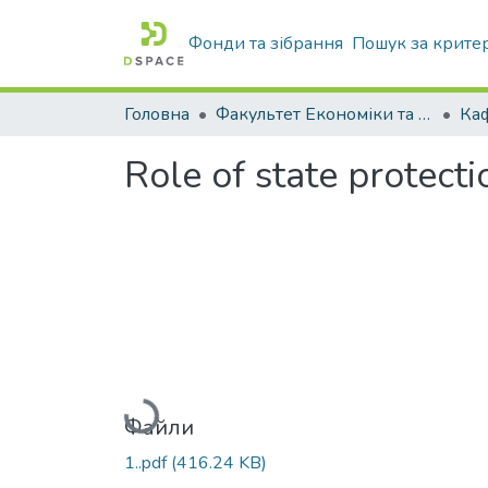
Фонди та зібрання
Пошук за крите
Головна
Факультет Економіки та бізнесу
Role of state protecti
Вантажиться...
Файли
1..pdf
(416.24 KB)