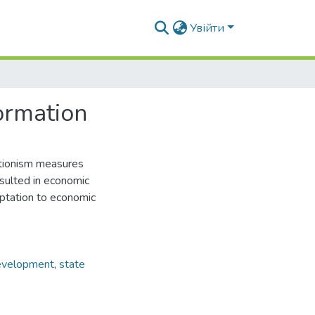
Увійти
formation
ctionism measures
esulted in economic
aptation to economic
development
,
state