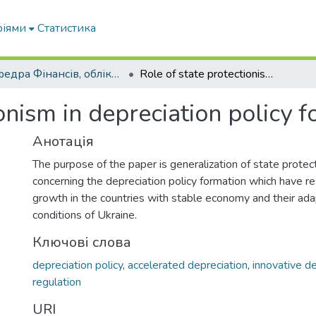
ріями
Статистика
Кафедра Фінансів, обліку і оподаткування
Role of state protectionism in depreciation policy formation
onism in depreciation policy 
Анотація
The purpose of the paper is generalization of state prote
concerning the depreciation policy formation which have r
growth in the countries with stable economy and their ad
conditions of Ukraine.
Ключові слова
depreciation policy
,
accelerated depreciation
,
innovative 
regulation
URI