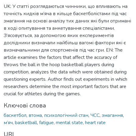
UK: У статті розглядаються чинники, що впливають на
точність кидків м’яча в кільце баскетболістами під час
змагання на основі аналізу тих даних які були отримані
в ході опитування та анкетування спеціалістами.
З’ясовується, за допомогою яких експериментів
дослідники визначали найбільш вагомі фактори які є
визначальними для спортсменів під час гри. EN: The
article examines the factors that affect the accuracy of
throws the ball in the hoop basketball players during
competition, analyzes the data which were obtained during
questioning experts. Author finds out experiments in which
researchers determine the most important factors that are
crucial for athletes during the games.
Ключові слова
баскетбол
,
втома
,
психологічний стан
,
ЧСС
,
змагання
,
м’яч
,
basketball
,
fatigue
,
mental state
,
heart rate
URI