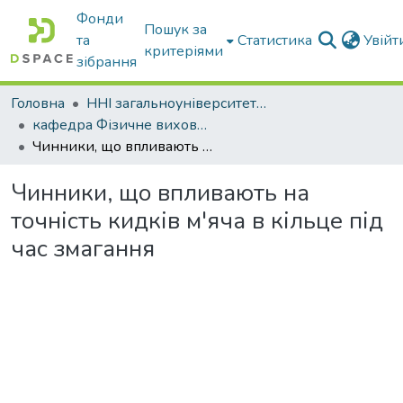
Фонди
Пошук за
та
Статистика
Увій
критеріями
зібрання
Головна
ННІ загальноуніверситетської підготовки
кафедра Фізичне виховання і спорт
Чинники, що впливають на точність кидків м'яча в кільце під час змагання
Чинники, що впливають на
точність кидків м'яча в кільце під
час змагання