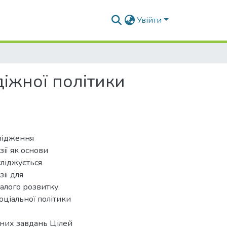
Увійти
іжної політики
слідження
ії як основи
сліджується
ії для
алого розвитку.
оціальної політики
ьних завдань Цілей