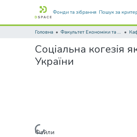
Фонди та зібрання
Пошук за крите
Головна
Факультет Економіки та бізнесу
Соціальна когезія 
України
Файли