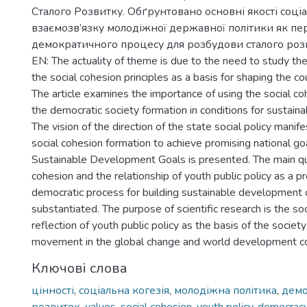
Сталого Розвитку. Обґрунтовано основні якості соціал
взаємозв’язку молодіжної державної політики як п
демократичного процесу для розбудови сталого розв
EN: The actuality of theme is due to the need to study th
the social cohesion principles as a basis for shaping the co
The article examines the importance of using the social coh
the democratic society formation in conditions for sustai
The vision of the direction of the state social policy manif
social cohesion formation to achieve promising national go
Sustainable Development Goals is presented. The main qua
cohesion and the relationship of youth public policy as a pr
democratic process for building sustainable development o
substantiated. The purpose of scientific research is the so
reflection of youth public policy as the basis of the societ
movement in the global change and world development c
Ключові слова
цінності
,
соціальна когезія
,
молодіжна політика
,
демо