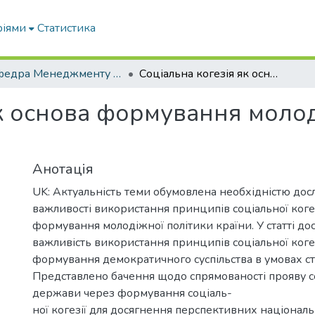
ріями
Статистика
Кафедра Менеджменту та публічного адміністрування
Соціальна когезія як основа формування молодіжної політики України
як основа формування молод
Анотація
UK: Актуальність теми обумовлена необхідністю до
важливості використання принципів соціальної когез
формування молодіжної політики країни. У статті до
важливість використання принципів соціальної когез
формування демократичного суспільства в умовах ст
Представлено бачення щодо спрямованості прояву с
держави через формування соціаль-
ної когезії для досягнення перспективних націонал