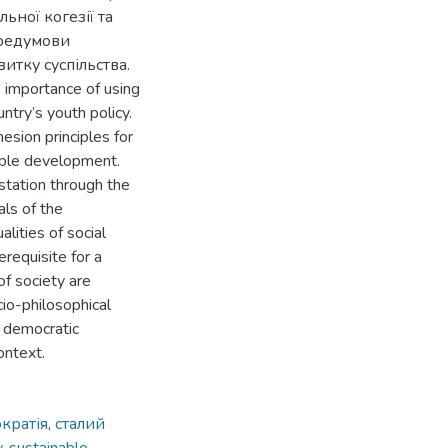
ьної когезії та
ередумови
итку суспільства.
e importance of using
untry’s youth policy.
esion principles for
nable development.
estation through the
als of the
lities of social
erequisite for a
f society are
cio-philosophical
y democratic
ontext.
кратія
,
сталий