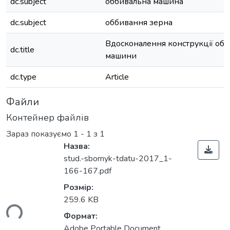
dc.subject
оббивальна машина
dc.subject
оббивання зерна
Вдосконалення конструкції обб
dc.title
машини
dc.type
Article
Файли
Контейнер файлів
Зараз показуємо
1 - 1 з 1
Назва:
stud.-sbornyk-tdatu-2017_1-
166-167.pdf
Розмір:
259.6 KB
ься...
Формат:
Adobe Portable Document