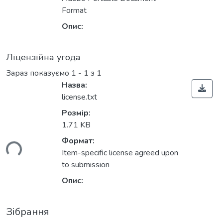
Format
Опис:
Ліцензійна угода
Зараз показуємо
1 - 1 з 1
Назва:
license.txt
Розмір:
1.71 KB
Формат:
ься...
Item-specific license agreed upon
to submission
Опис:
Зібрання