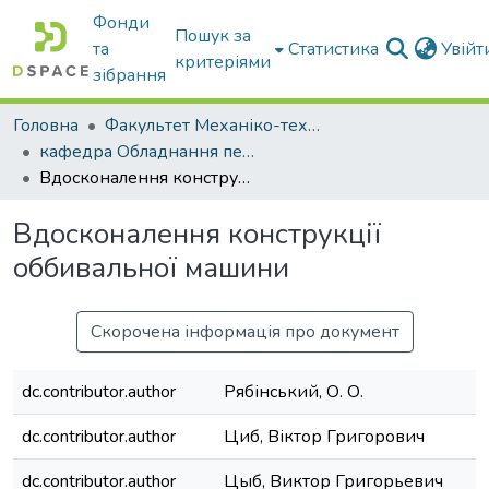
Фонди
Пошук за
та
Статистика
Увій
критеріями
зібрання
Головна
Факультет Механіко-технологічний
кафедра Обладнання переробних і харчових виробництв ім. професора Ф.Ю. Ялпачика
Вдосконалення конструкції оббивальної машини
Вдосконалення конструкції
оббивальної машини
Скорочена інформація про документ
dc.contributor.author
Рябінський, О. О.
dc.contributor.author
Циб, Віктор Григорович
dc.contributor.author
Цыб, Виктор Григорьевич