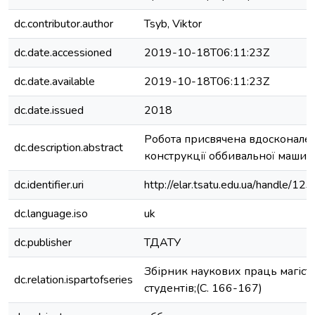
dc.contributor.author
Tsyb, Viktor
dc.date.accessioned
2019-10-18T06:11:23Z
dc.date.available
2019-10-18T06:11:23Z
dc.date.issued
2018
Робота присвячена вдосконал
dc.description.abstract
конструкції оббивальної машин
dc.identifier.uri
http://elar.tsatu.edu.ua/handle/
dc.language.iso
uk
dc.publisher
ТДАТУ
Збірник наукових праць магістр
dc.relation.ispartofseries
студентів;(С. 166-167)