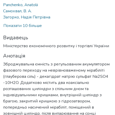
Panchenko, Anatolii
Самохвал, В. А.
Загорко, Надія Петрівна
Показати 10 більше
Видавець
Міністерство економічного розвитку і торгівлі України
Анотація
Зброджувальна ємність з регульованим акумулятором
фазового переходу на неврівноваженому мірабіліті
(глауберова сіль) - декагідрат натрію сульфат Na2SO4
-10H2O. Додатково містить два коаксіально
розташованих циліндри з спільним дном та
індивідуальними кришками, внутрішній циліндр з
брагою, закритий кришкою з гідрозатвором,
попередньо насичений мірабіліт, поміщений в
зовнішній циліндр, після випарювання на сонці