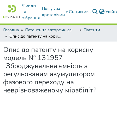
Фонди
Пошук за
та
Статистика
Увій
критеріями
зібрання
Головна
Патенти та авторські свідоцтва
Патенти
Опис до патенту на корисну модель № 131957 "Зброджувальна ємність з регульованим акумулятором фазового переходу на неврівноваженому мірабіліті"
Опис до патенту на корисну
модель № 131957
"Зброджувальна ємність з
регульованим акумулятором
фазового переходу на
неврівноваженому мірабіліті"