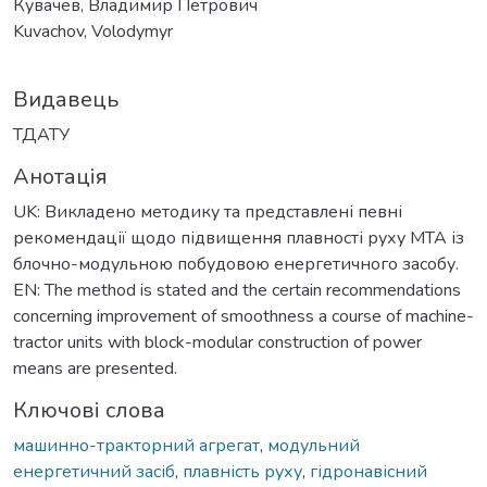
Кувачев, Владимир Петрович
Kuvachov, Volodymyr
Видавець
ТДАТУ
Анотація
UK: Викладено методику та представлені певні
рекомендації щодо підвищення плавності руху МТА із
блочно-модульною побудовою енергетичного засобу.
EN: The method is stated and the certain recommendations
concerning improvement of smoothness a course of machine-
tractor units with block-modular construction of power
means are presented.
Ключові слова
машинно-тракторний агрегат
,
модульний
енергетичний засіб
,
плавність руху
,
гідронавісний