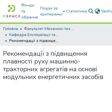
Фонди
Пошук за
та
Статистика
Увій
критеріями
зібрання
Головна
Факультет Механіко-технологічний
Кафедра Експлуатації та технічного сервісу машин
Рекомендації з підвищення плавності руху машинно-тракторних агрегатів на основі модульних енергетичних засобів
Рекомендації з підвищення
плавності руху машинно-
тракторних агрегатів на основі
модульних енергетичних засобів