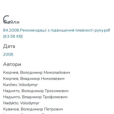
Вантажиться...
Файли
84.2008.Рекомендації з підвищення плавності руху.pdf
(63.58 KB)
Дата
2008
Автори
Кюрчев, Володимир Миколайович
Кюрчев, Владимир Николаевич
Kurchev, Volodymyr
Надикто, Володимир Трохимович
Надыкто, Владимир Трофимович
Nadykto, Volodymyr
Кувачов, Володимир Петрович