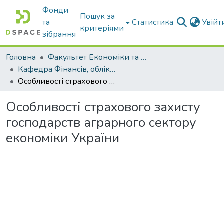
Фонди
Пошук за
та
Статистика
Увій
критеріями
зібрання
Головна
Факультет Економіки та бізнесу
Кафедра Фінансів, обліку і оподаткування
Особливості страхового захисту господарств аграрного сектору економіки України
Особливості страхового захисту
господарств аграрного сектору
економіки України