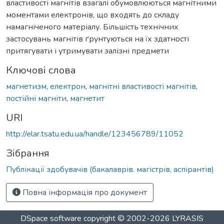
властивості магнітів взагалі обумовлюються магнітними
моментами електронів, що входять до складу
намагніченого матеріалу. Більшість технічних
застосувань магнітів ґрунтуються на їх здатності
притягувати і утримувати залізні предмети
Ключові слова
магнетизм
,
електрон
,
магнітні властивості магнітів
,
постійні магніти
,
магнетит
URI
http://elar.tsatu.edu.ua/handle/123456789/11052
Зібрання
Публікації здобувачів (бакалаврів. магістрів, аспірантів)
Повна інформація про документ
DSpace software
copyright © 2002-2026
LYRASIS