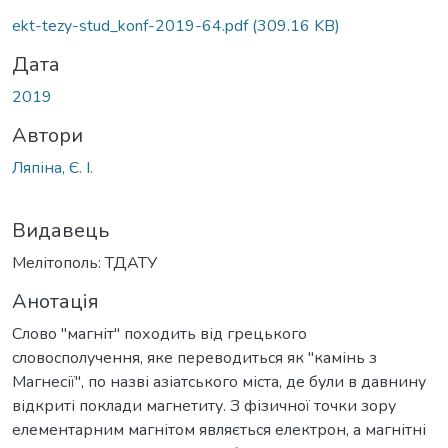
Вантажиться...
ekt-tezy-stud_konf-2019-64.pdf
(309.16 KB)
Дата
2019
Автори
Ляпіна, Є. І.
Видавець
Мелітополь: ТДАТУ
Анотація
Слово "магніт" походить від грецького
словосполучення, яке переводиться як "камінь з
Магнесії", по назві азіатського міста, де були в давнину
відкриті поклади магнетиту. З фізичної точки зору
елементарним магнітом являється електрон, а магнітні