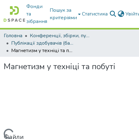
Фонди
Пошук за
та
Статистика
Увій
критеріями
зібрання
Головна
Конференції, збірки, публікації молодих вчених і здобувачів : магістрів, бакалаврів, аспірантів.
Публікації здобувачів (бакалаврів. магістрів, аспірантів)
Магнетизм у техніці та побуті
Магнетизм у техніці та побуті
Файли