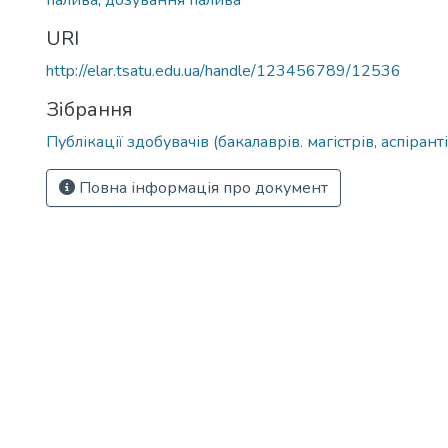
палива
,
дозування палива
URI
http://elar.tsatu.edu.ua/handle/123456789/12536
Зібрання
Публікації здобувачів (бакалаврів. магістрів, аспіранті
Повна інформація про документ