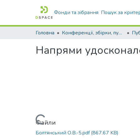
Фонди та зібрання
Пошук за крите
Головна
Конференції, збірки, публікації молодих вчених і здобувачів : магістрів, бакалаврів, аспірантів.
Напрями удосконале
Вантажиться...
Файли
Болтянський О.В.-5.pdf
(867.67 KB)