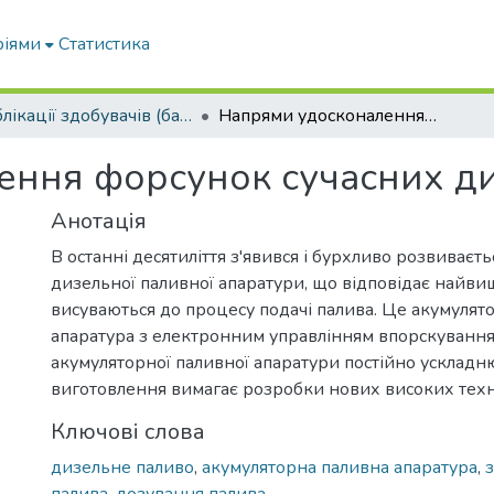
ріями
Статистика
Публікації здобувачів (бакалаврів. магістрів, аспірантів)
Напрями удосконалення форсунок сучасних дизельних двигунів
ння форсунок сучасних ди
Анотація
В останні десятиліття з'явився і бурхливо розвиваєт
дизельної паливної апаратури, що відповідає найви
висуваються до процесу подачі палива. Це акумулят
апаратура з електронним управлінням впорскування
акумуляторної паливної апаратури постійно ускладнює
виготовлення вимагає розробки нових високих техн
Ключові слова
дизельне паливо
,
акумуляторна паливна апаратура
,
з