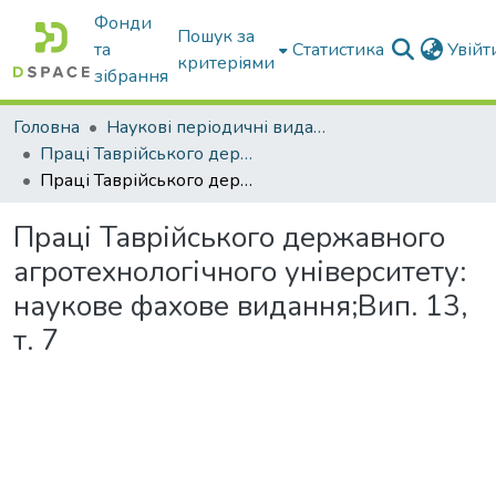
Фонди
Пошук за
та
Статистика
Увій
критеріями
зібрання
Головна
Наукові періодичні видання ТДАТУ
Праці Таврійського державного агротехнологічного університету
Праці Таврійського державного агротехнологічного університету: наукове фахове видання;Вип. 13, т. 7
Праці Таврійського державного
агротехнологічного університету:
наукове фахове видання;Вип. 13,
т. 7