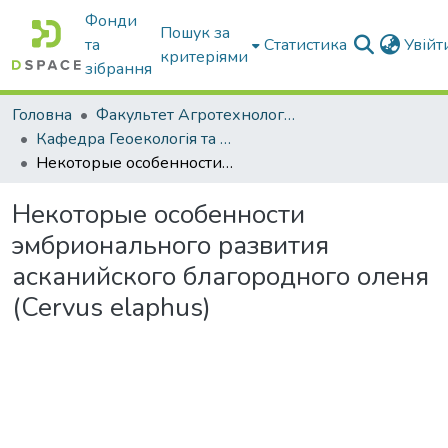
Фонди
Пошук за
та
Статистика
Увій
критеріями
зібрання
Головна
Факультет Агротехнологій та екології
Кафедра Геоекологія та землеустрій
Некоторые особенности эмбрионального развития асканийского благородного оленя (Cervus elaphus)
Некоторые особенности
эмбрионального развития
асканийского благородного оленя
(Cervus elaphus)