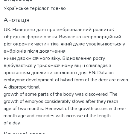
Українське теріолог. тов-во
Анотація
UK: Наведено дані про ембріональний розвиток
гібридної форми оленя. Виявлено непропорційний
ріст окремих частин тіла, який дуже уповільнюється у
ембріонів після досягнення
ними двохмісячного віку. Відновлення росту
відбувається у трьохмісячному віці і співпадає з
зростанням довжини світлового дня. EN: Data on
embryonic development of hybrid form of the deer are given.
A disproportional
growth of some parts of the body was discovered. The
growth of embryos considerably slows after they reach
age of two months. Renewal of the growth occurs in three-
month age and coincides with increase of the length
of a day.