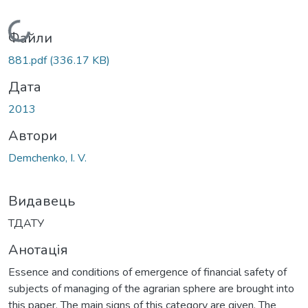
Вантажиться...
Файли
881.pdf
(336.17 KB)
Дата
2013
Автори
Demchenko, I. V.
Видавець
ТДАТУ
Анотація
Essence and conditions of emergence of financial safety of
subjects of managing of the agrarian sphere are brought into
this paper. The main signs of this category are given. The