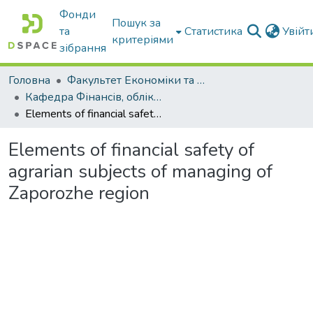
Фонди
Пошук за
та
Статистика
Увій
критеріями
зібрання
Головна
Факультет Економіки та бізнесу
Кафедра Фінансів, обліку і оподаткування
Elements of financial safety of agrarian subjects of managing of Zaporozhe region
Elements of financial safety of
agrarian subjects of managing of
Zaporozhe region