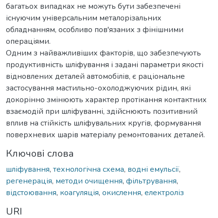
багатьох випадках не можуть бути забезпечені
існуючим універсальним металорізальних
обладнанням, особливо пов'язаних з фінішними
операціями.
Одним з найважливіших факторів, що забезпечують
продуктивність шліфування і задані параметри якості
відновлених деталей автомобілів, є раціональне
застосування мастильно-охолоджуючих рідин, які
докорінно змінюють характер протікання контактних
взаємодій при шліфуванні, здійснюють позитивний
вплив на стійкість шліфувальних кругів, формування
поверхневих шарів матеріалу ремонтованих деталей.
Ключові слова
шліфування
,
технологічна схема
,
водні емульсії
,
регенерація
,
методи очищення
,
фільтрування
,
відстоювання
,
коагуляція
,
окислення
,
електроліз
URI