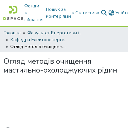
Фонди
Пошук за
та
Статистика
Увій
критеріями
зібрання
Головна
Факультет Енергетики і комп'ютерних технологій
Кафедра Електроенергетики і електротехнологій
Огляд методів очищення мастильно-охолоджуючих рідин
Огляд методів очищення
мастильно-охолоджуючих рідин