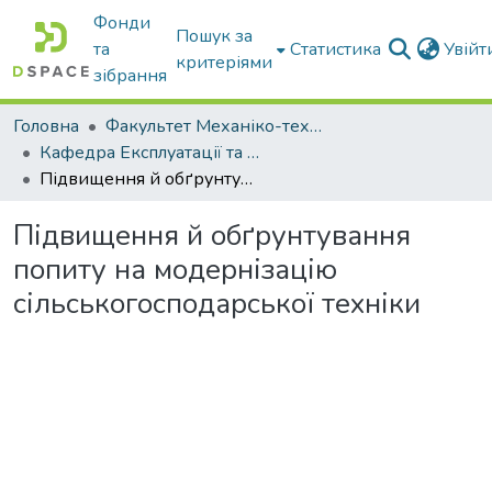
Фонди
Пошук за
та
Статистика
Увій
критеріями
зібрання
Головна
Факультет Механіко-технологічний
Кафедра Експлуатації та технічного сервісу машин
Підвищення й обґрунтування попиту на модернізацію сільськогосподарської техніки
Підвищення й обґрунтування
попиту на модернізацію
сільськогосподарської техніки