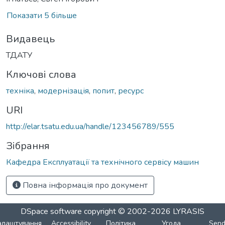
Показати 5 більше
Видавець
ТДАТУ
Ключові слова
техніка
,
модернізація
,
попит
,
ресурс
URI
http://elar.tsatu.edu.ua/handle/123456789/555
Зібрання
Кафедра Експлуатації та технічного сервісу машин
Повна інформація про документ
DSpace software
copyright © 2002-2026
LYRASIS
алаштування
Accessibility
Політика
Угода
Sen