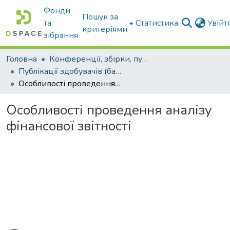
Фонди
Пошук за
та
Статистика
Увій
критеріями
зібрання
Головна
Конференції, збірки, публікації молодих вчених і здобувачів : магістрів, бакалаврів, аспірантів.
Публікації здобувачів (бакалаврів. магістрів, аспірантів)
Особливості проведення аналізу фінансової звітності
Особливості проведення аналізу
фінансової звітності