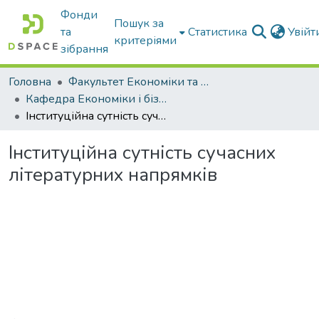
Фонди
Пошук за
та
Статистика
Увій
критеріями
зібрання
Головна
Факультет Економіки та бізнесу
Кафедра Економіки і бізнесу
Інституційна сутність сучасних літературних напрямків
Інституційна сутність сучасних
літературних напрямків