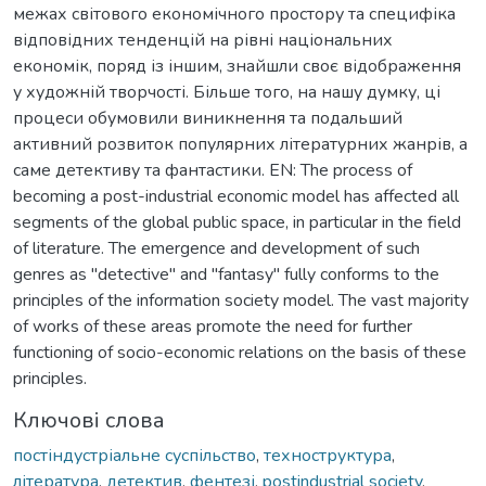
межах світового економічного простору та специфіка
відповідних тенденцій на рівні національних
економік, поряд із іншим, знайшли своє відображення
у художній творчості. Більше того, на нашу думку, ці
процеси обумовили виникнення та подальший
активний розвиток популярних літературних жанрів, а
саме детективу та фантастики. EN: The process of
becoming a post-industrial economic model has affected all
segments of the global public space, in particular in the field
of literature. The emergence and development of such
genres as "detective" and "fantasy" fully conforms to the
principles of the information society model. The vast majority
of works of these areas promote the need for further
functioning of socio-economic relations on the basis of these
principles.
Ключові слова
постіндустріальне суспільство
,
техноструктура
,
література
,
детектив
,
фентезі
,
postindustrial society
,