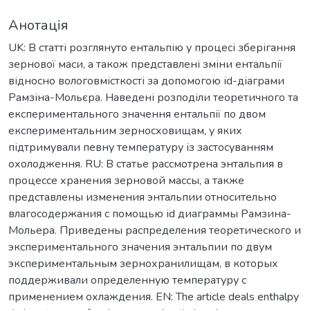
Анотація
UK: В статті розглянуто ентальпію у процесі зберігання
зернової маси, а також представлені зміни ентальпії
відносно вологовмісткості за допомогою іd-діаграми
Рамзіна-Мольєра. Наведені розподіли теоретичного та
експериментального значення ентальпії по двом
експериментальним зерносховищам, у яких
підтримували певну температуру із застосуванням
охолодження. RU: В статье рассмотрена энтальпия в
процессе хранения зерновой массы, а также
представлены изменения энтальпии относительно
влагосодержания с помощью іd диаграммы Рамзина-
Мольера. Приведены распределения теоретического и
экспериментального значения энтальпии по двум
экспериментальным зернохранилищам, в которых
поддерживали определенную температуру с
применением охлаждения. EN: The article deals enthalpy