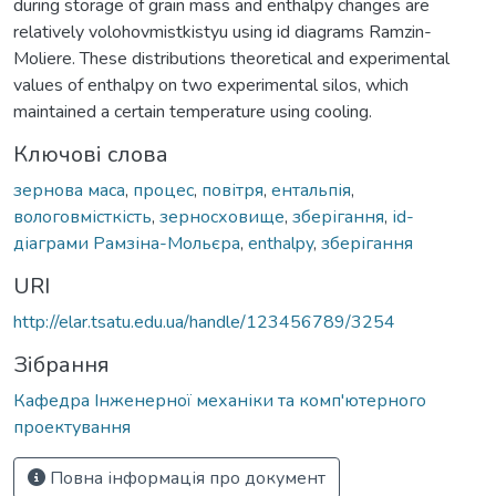
during storage of grain mass and enthalpy changes are
relatively volohovmistkistyu using id diagrams Ramzin-
Moliere. These distributions theoretical and experimental
values of enthalpy on two experimental silos, which
maintained a certain temperature using cooling.
Ключові слова
зернова маса
,
процес
,
повітря
,
ентальпія
,
вологовмісткість
,
зерносховище
,
зберігання
,
іd-
діаграми Рамзіна-Мольєра
,
enthalpy
,
зберігання
URI
http://elar.tsatu.edu.ua/handle/123456789/3254
Зібрання
Кафедра Інженерної механіки та комп'ютерного
проектування
Повна інформація про документ