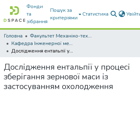
Фонди
Пошук за
та
Статистика
Увій
критеріями
зібрання
Головна
Факультет Механіко-технологічний
Кафедра Інженерної механіки та комп'ютерного проектування
Дослідження ентальпії у процесі зберігання зернової маси із застосуванням охолодження
Дослідження ентальпії у процесі
зберігання зернової маси із
застосуванням охолодження