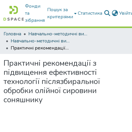
Фонди
Пошук за
та
Статистика
Увій
критеріями
зібрання
Головна
Навчально-методичні видання
Навчально-методичні видання
Практичні рекомендації з підвищення ефективності технології післязбиральної обробки олійної сировини соняшнику
Практичні рекомендації з
підвищення ефективності
технології післязбиральної
обробки олійної сировини
соняшнику