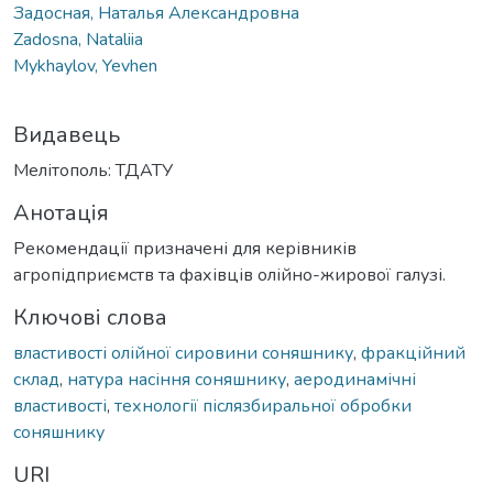
Задосная, Наталья Александровна
Zadosna, Nataliia
Mykhaylov, Yevhen
Видавець
Мелітополь: ТДАТУ
Анотація
Рекомендації призначені для керівників
агропідприємств та фахівців олійно-жирової галузі.
Ключові слова
властивості олійної сировини соняшнику
,
фракційний
склад
,
натура насіння соняшнику
,
аеродинамічні
властивості
,
технології післязбиральної обробки
соняшнику
URI