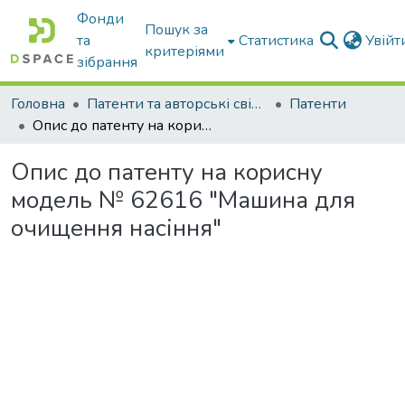
Фонди
Пошук за
та
Статистика
Увій
критеріями
зібрання
Головна
Патенти та авторські свідоцтва
Патенти
Опис до патенту на корисну модель № 62616 "Машина для очищення насіння"
Опис до патенту на корисну
модель № 62616 "Машина для
очищення насіння"