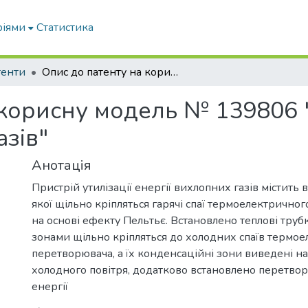
ріями
Статистика
тенти
Опис до патенту на корисну модель № 139806 "Пристрій утилізації енергії вихлопних газів"
корисну модель № 139806 "
азів"
Анотація
Пристрій утилізації енергії вихлопних газів містить 
якої щільно кріпляться гарячі спаї термоелектрично
на основі ефекту Пельтьє. Встановлено теплові труб
зонами щільно кріпляться до холодних спаїв термо
перетворювача, а їх конденсаційні зони виведені на
холодного повітря, додатково встановлено перетво
енергії