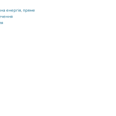
на енергія
,
пряме
ечення
ля