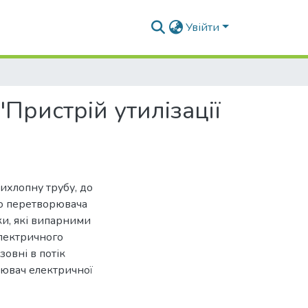
Увійти
Пристрій утилізації
вихлопну трубу, до
го перетворювача
ки, які випарними
електричного
зовні в потік
рювач електричної