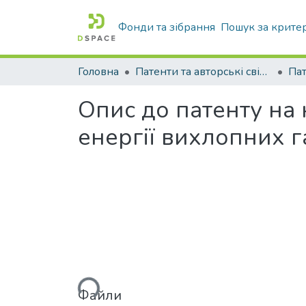
Фонди та зібрання
Пошук за крите
Головна
Патенти та авторські свідоцтва
Па
Опис до патенту на 
енергії вихлопних г
Вантажиться...
Файли