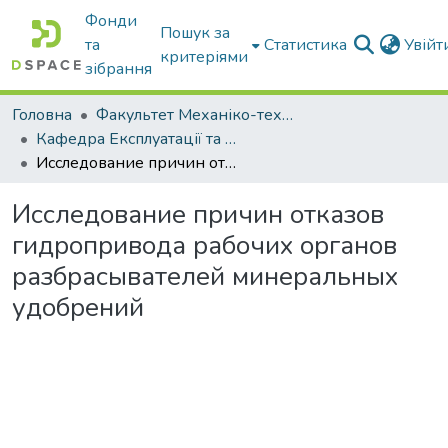
Фонди
Пошук за
та
Статистика
Увій
критеріями
зібрання
Головна
Факультет Механіко-технологічний
Кафедра Експлуатації та технічного сервісу машин
Исследование причин отказов гидропривода рабочих органов разбрасывателей минеральных удобрений
Исследование причин отказов
гидропривода рабочих органов
разбрасывателей минеральных
удобрений