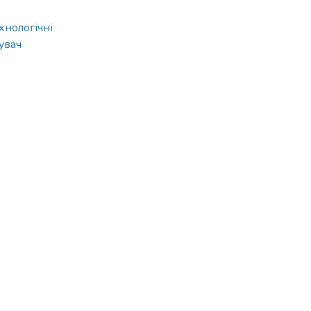
хнологічні
увач