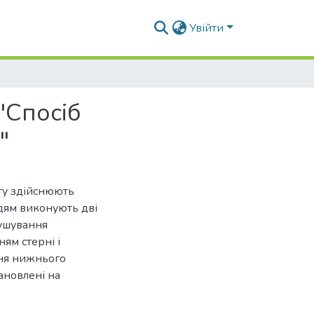
Увійти
"Спосіб
"
ту здійснюють
дям виконують дві
пушування
ям стерні і
ння нижнього
ановлені на