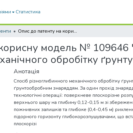
ріями
Статистика
тенти
Опис до патенту на корисну модель № 109646 "Спосіб різноглибинного механічного обробітку ґрунту"
 корисну модель № 109646 
ханічного обробітку ґрунту
Анотація
Спосіб різноглибинного механічного обробітку ґрун
ґрунтообробним знаряддям. За один прохід знаряд
технологічні операції: поверхневе плоскорізне роз
верхнього шару на глибину 0,12-0,15 м зі збереженн
пожнивних залишків та глибоке (0,4-0,45 м) рихле
підорного горизонту глибокорозпушувачами, що вст
плоскорізі