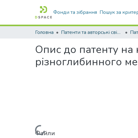
Фонди та зібрання
Пошук за крите
Головна
Патенти та авторські свідоцтва
Па
Опис до патенту на
різноглибинного ме
Файли