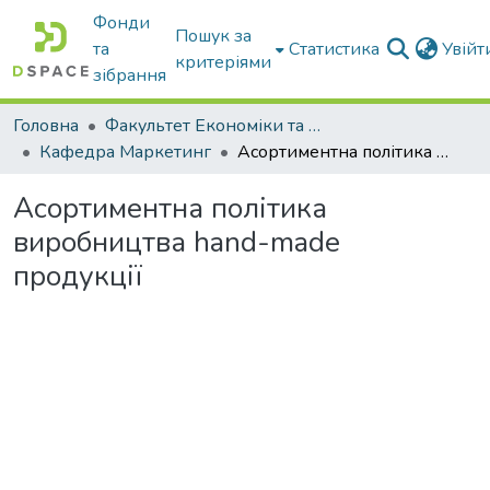
Фонди
Пошук за
та
Статистика
Увій
критеріями
зібрання
Головна
Факультет Економіки та бізнесу
Кафедра Маркетинг
Асортиментна політика виробництва hand-made продукції
Асортиментна політика
виробництва hand-made
продукції