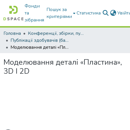
Фонди
Пошук за
та
Статистика
Увій
критеріями
зібрання
Головна
Конференції, збірки, публікації молодих вчених і здобувачів : магістрів, бакалаврів, аспірантів.
Публікації здобувачів (бакалаврів. магістрів, аспірантів)
Моделювання деталі «Пластина», 3D І 2D
Моделювання деталі «Пластина»,
3D І 2D