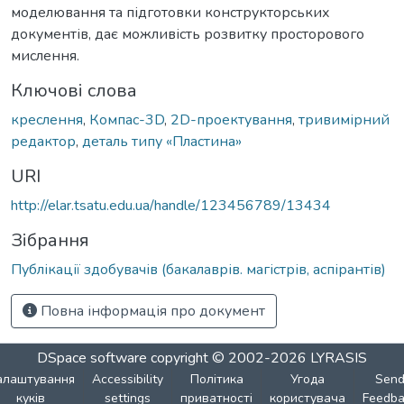
моделювання та підготовки конструкторських
документів, дає можливість розвитку просторового
мислення.
Ключові слова
креслення
,
Компас-3D
,
2D-проектування
,
тривимірний
редактор
,
деталь типу «Пластина»
URI
http://elar.tsatu.edu.ua/handle/123456789/13434
Зібрання
Публікації здобувачів (бакалаврів. магістрів, аспірантів)
Повна інформація про документ
DSpace software
copyright © 2002-2026
LYRASIS
алаштування
Accessibility
Політика
Угода
Sen
куків
settings
приватності
користувача
Feedba