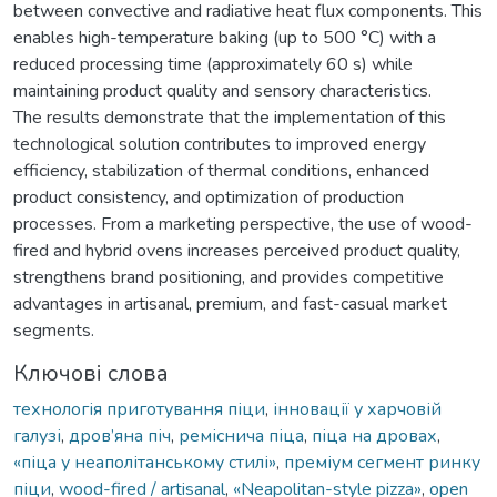
between convective and radiative heat flux components. This
enables high-temperature baking (up to 500 °C) with a
reduced processing time (approximately 60 s) while
maintaining product quality and sensory characteristics.
The results demonstrate that the implementation of this
technological solution contributes to improved energy
efficiency, stabilization of thermal conditions, enhanced
product consistency, and optimization of production
processes. From a marketing perspective, the use of wood-
fired and hybrid ovens increases perceived product quality,
strengthens brand positioning, and provides competitive
advantages in artisanal, premium, and fast-casual market
segments.
Ключові слова
технологія приготування піци
,
інновації у харчовій
галузі
,
дров’яна піч
,
реміснича піца
,
піца на дровах
,
«піца у неаполітанському стилі»
,
преміум сегмент ринку
піци
,
wood-fired / artisanal
,
«Neapolitan-style pizza»
,
open