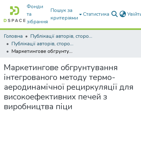
Фонди
Пошук за
та
Статистика
Увій
критеріями
зібрання
Головна
Публікації авторів, сторонніх університету
Публікації авторів, сторонніх університету
Маркетингове обгрунтування інтегрованого методу термо-аеродинамічної рециркуляції для високоефективних печей з виробництва піци
Маркетингове обгрунтування
інтегрованого методу термо-
аеродинамічної рециркуляції для
високоефективних печей з
виробництва піци