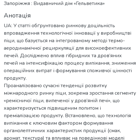
Запоріжжя : Видавничий дім «Гельветика»
Анотація
UA: У статті обґрунтовано ринкову доцільність
впровадження технологічної інновації у виробництві
піци, що базується на інтегрованому методі термо-
аеродинамічної рециркуляції для високоефективних
печей. Досліджено вплив гібридних та дров’яних
печей на інтенсифікацію процесу випікання, зниження
операційних витрат і формування споживчої цінності
продукту.
Проаналізовано сучасні тенденції розвитку
міжнародного ринку піци, зокрема зростання сегменту
«ремісничої піци, випеченої у дров’яній печі», що
характеризується підвищеним попитом і
преміалізацією продукту. Встановлено, що технологія
випікання є ключовим фактором формування
органолептичних характеристик продукції (смак,
аромат, текстура) та впливає на поведінкові моделі