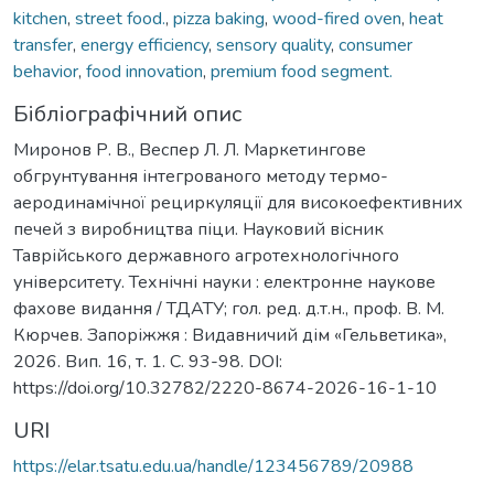
kitchen
,
street food.
,
pizza baking
,
wood-fired oven
,
heat
transfer
,
energy efficiency
,
sensory quality
,
consumer
behavior
,
food innovation
,
premium food segment.
Бібліографічний опис
Миронов Р. В., Веспер Л. Л. Маркетингове
обгрунтування інтегрованого методу термо-
аеродинамічної рециркуляції для високоефективних
печей з виробництва піци. Науковий вісник
Таврійського державного агротехнологічного
університету. Технічні науки : електронне наукове
фахове видання / ТДАТУ; гол. ред. д.т.н., проф. В. М.
Кюрчев. Запоріжжя : Видавничий дім «Гельветика»,
2026. Вип. 16, т. 1. С. 93-98. DOI:
https://doi.org/10.32782/2220-8674-2026-16-1-10
URI
https://elar.tsatu.edu.ua/handle/123456789/20988