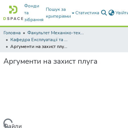
Фонди
Пошук за
та
Статистика
Увій
критеріями
зібрання
Головна
Факультет Механіко-технологічний
Кафедра Експлуатації та технічного сервісу машин
Аргументи на захист плуга
Аргументи на захист плуга
Файли