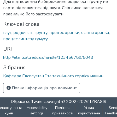
Для відтворення й збереження родючості ґрунту не
варто відмовлятися від плуга. Слід лише навчитися
правильно його застосовувати
Ключові слова
плуг
,
родючість грунту
,
процес оранки
,
осіння оранка
,
процес синтезу гумусу
URI
http://elar.tsatu.edu.ua/handle/123456789/5048
Зібрання
Кафедра Експлуатації та технічного сервісу машин
Повна інформація про документ
DSpace software
copyright © 2002-2026
LYRASIS
алаштування
Accessibility
Політика
Угода
Sen
куків
settings
приватності
користувача
Feedba