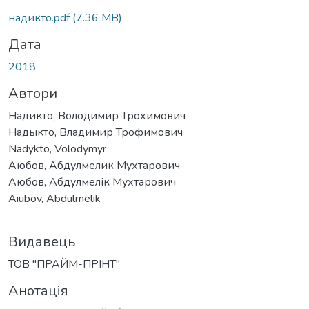
Вантажиться...
надикто.pdf
(7.36 MB)
Дата
2018
Автори
Надикто, Володимир Трохимович
Надыкто, Владимир Трофимович
Nadykto, Volodymyr
Аюбов, Абдулмелик Мухтарович
Аюбов, Абдулмелік Мухтарович
Aiubov, Abdulmelik
Видавець
ТОВ "ПРАЙМ-ПРІНТ"
Анотація