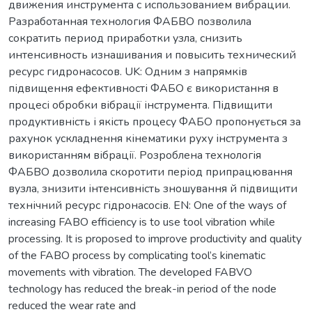
движения инструмента с использованием вибрации.
Разработанная технология ФАБВО позволила
сократить период приработки узла, снизить
интенсивность изнашивания и повысить технический
ресурс гидронасосов. UK: Одним з напрямків
підвищення ефективності ФАБО є використання в
процесі обробки вібрації інструмента. Підвищити
продуктивність і якість процесу ФАБО пропонується за
рахунок ускладнення кінематики руху інструмента з
використанням вібрації. Розроблена технологія
ФАБВО дозволила скоротити період припрацювання
вузла, знизити інтенсивність зношування й підвищити
технічний ресурс гідронасосів. EN: One of the ways of
increasing FABO efficiency is to use tool vibration while
processing. It is proposed to improve productivity and quality
of the FABO process by complicating tool’s kinematic
movements with vibration. The developed FABVO
technology has reduced the break-in period of the node
reduced the wear rate and