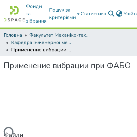
Фонди
Пошук за
та
Статистика
Увій
критеріями
зібрання
Головна
Факультет Механіко-технологічний
Кафедра Інженерної механіки та комп'ютерного проектування
Применение вибрации при ФАБО
Применение вибрации при ФАБО
Файли