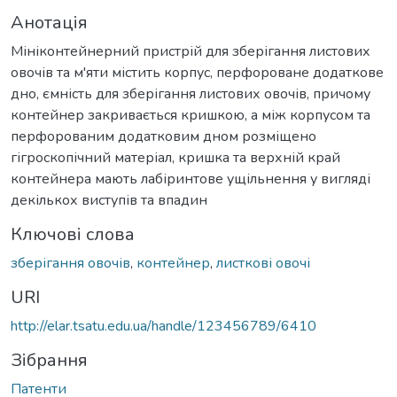
Анотація
Мініконтейнерний пристрій для зберігання листових
овочів та м'яти містить корпус, перфороване додаткове
дно, ємність для зберігання листових овочів, причому
контейнер закривається кришкою, а між корпусом та
перфорованим додатковим дном розміщено
гігроскопічний матеріал, кришка та верхній край
контейнера мають лабіринтове ущільнення у вигляді
декількох виступів та впадин
Ключові слова
зберігання овочів
,
контейнер
,
листкові овочі
URI
http://elar.tsatu.edu.ua/handle/123456789/6410
Зібрання
Патенти