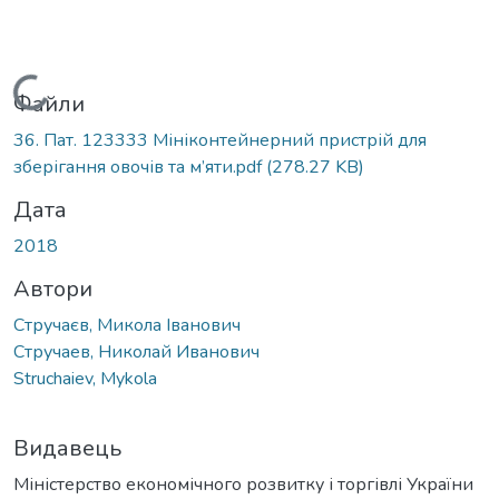
Вантажиться...
Файли
36. Пат. 123333 Мініконтейнерний пристрій для
зберігання овочів та м’яти.pdf
(278.27 KB)
Дата
2018
Автори
Стручаєв, Микола Іванович
Стручаев, Николай Иванович
Struchaiev, Mykola
Видавець
Міністерство економічного розвитку і торгівлі України