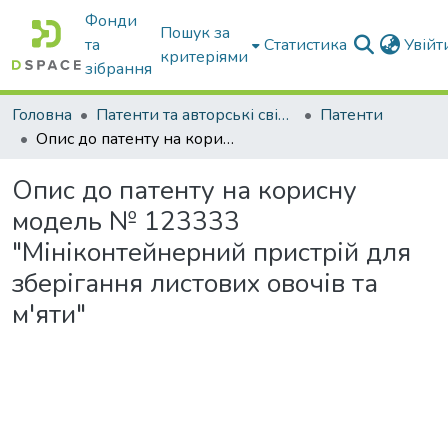
Фонди
Пошук за
та
Статистика
Увій
критеріями
зібрання
Головна
Патенти та авторські свідоцтва
Патенти
Опис до патенту на корисну модель № 123333 "Мініконтейнерний пристрій для зберігання листових овочів та м'яти"
Опис до патенту на корисну
модель № 123333
"Мініконтейнерний пристрій для
зберігання листових овочів та
м'яти"