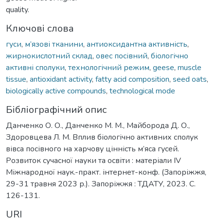
quality.
Ключові слова
гуси
,
м’язові тканини
,
антиоксидантна активність
,
жирнокислотний склад
,
овес посівний
,
біологічно
активні сполуки
,
технологічний режим
,
geese
,
muscle
tissue
,
antioxidant activity
,
fatty acid composition
,
seed oats
,
biologically active compounds
,
technological mode
Бібліографічний опис
Данченко О. О., Данченко М. М., Майборода Д. О.,
Здоровцева Л. М. Вплив біологічно активних сполук
вівса посівного на харчову цінність м’яса гусей.
Розвиток сучасної науки та освіти : матеріали ІV
Міжнародної наук.-практ. інтернет-конф. (Запоріжжя,
29-31 травня 2023 р.). Запоріжжя : ТДАТУ, 2023. С.
126-131.
URI