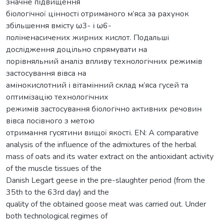
значне підвищення
біологічної цінності отриманого м’яса за рахунок
збільшення вмісту ω3- і ω6-
поліненасичених жирних кислот. Подальші
дослідження доцільно спрямувати на
порівняльний аналіз впливу технологічних режимів
застосування вівса на
амінокислотний і вітамінний склад м’яса гусей та
оптимізацію технологічних
режимів застосування біологічно активних речовин
вівса посівного з метою
отримання гусятини вищої якості. EN: A comparative
analysis of the influence of the admixtures of the herbal
mass of oats and its water extract on the antioxidant activity
of the muscle tissues of the
Danish Legart geese in the pre-slaughter period (from the
35th to the 63rd day) and the
quality of the obtained goose meat was carried out. Under
both technological regimes of