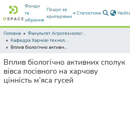
Фонди
Пошук за
та
Статистика
Увій
критеріями
зібрання
Головна
Факультет Агротехнологій та екології
Кафедра Харчові технологіі та готельно-ресторанна справа
Вплив біологічно активних сполук вівса посівного на харчову цінність м’яса гусей
Вплив біологічно активних сполук
вівса посівного на харчову
цінність м’яса гусей