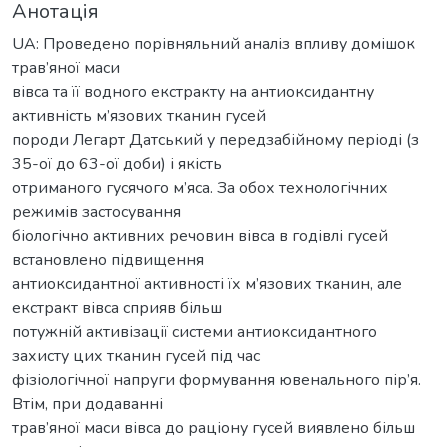
Анотація
UA: Проведено порівняльний аналіз впливу домішок
трав’яної маси
вівса та її водного екстракту на антиоксидантну
активність м’язових тканин гусей
породи Легарт Датський у передзабійному періоді (з
35-ої до 63-ої доби) і якість
отриманого гусячого м’яса. За обох технологічних
режимів застосування
біологічно активних речовин вівса в годівлі гусей
встановлено підвищення
антиоксидантної активності їх м’язових тканин, але
екстракт вівса сприяв більш
потужній активізації системи антиоксидантного
захисту цих тканин гусей під час
фізіологічної напруги формування ювенального пір’я.
Втім, при додаванні
трав’яної маси вівса до раціону гусей виявлено більш