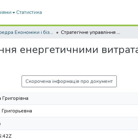
ріями
Статистика
Кафедра Економіки і бізнесу
Стратегічне управління енергетичними витратами аграрних підприємств
іння енергетичними витрат
Скорочена інформація про документ
а Григорівна
а Григорьевна
a
6:42Z