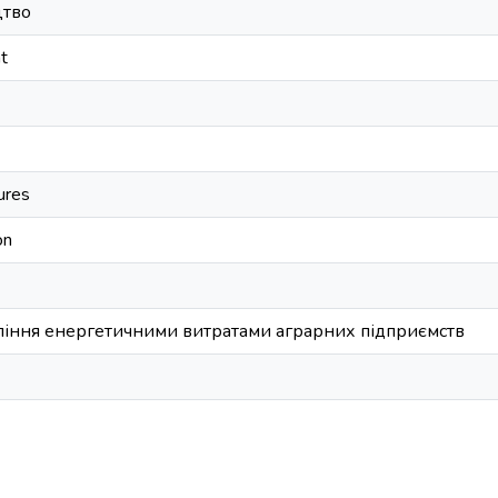
цтво
t
ures
on
вління енергетичними витратами аграрних підприємств