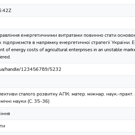
6:42Z
управління енергетичними витратами повинно стати основ
підприємств в напрямку енергетичної стратегії України. EN: 
t of energy costs of agricultural enterprises in an unstable mar
ered.
edu.ua/handle/123456789/5232
ктиви сталого розвитку АПК: матер. міжнар. наук.-практ. к
омічні науки (С. 35-36)
ління
ати