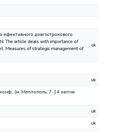
ою ефективного довгострокового
The article deals with importance of
uk
ket. Measures of strategic management of
uk
онф., (м. Мелітополь, 7-14 квітня
uk
uk