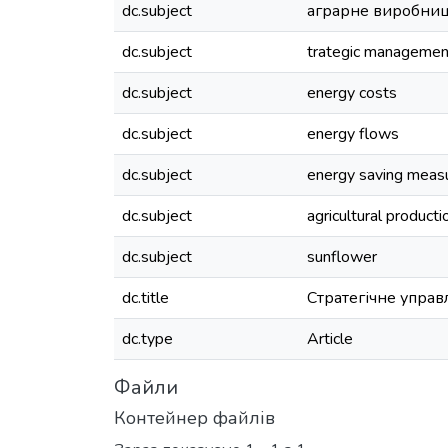
dc.subject
аграрне виробни
dc.subject
trategic managemen
dc.subject
energy costs
dc.subject
energy flows
dc.subject
energy saving meas
dc.subject
agricultural producti
dc.subject
sunflower
dc.title
Стратегічне упра
dc.type
Article
Файли
Контейнер файлів