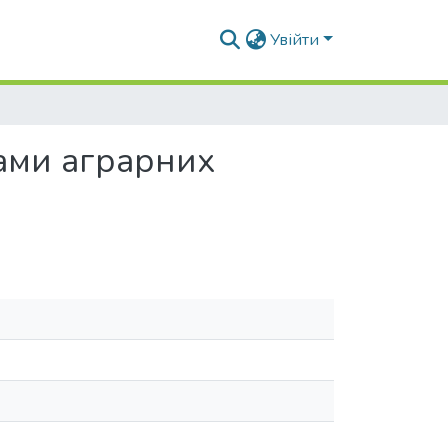
Увійти
ами аграрних