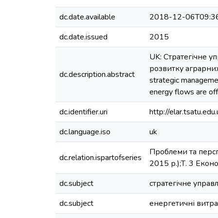
dc.date.available
2018-12-06T09:3
dc.date.issued
2015
UK: Стратегічне 
розвитку аграрних 
dc.description.abstract
strategic managemen
energy flows are off
dc.identifier.uri
http://elar.tsatu.
dc.language.iso
uk
Проблеми та перспе
dc.relation.ispartofseries
2015 р.);Т. 3 Екон
dc.subject
стратегічне управ
dc.subject
енергетичні витр