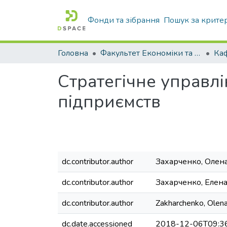
Фонди та зібрання
Пошук за крите
Головна
Факультет Економіки та бізнесу
Стратегічне управл
підприємств
dc.contributor.author
Захарченко, Олен
dc.contributor.author
Захарченко, Елен
dc.contributor.author
Zakharchenko, Olen
dc.date.accessioned
2018-12-06T09:3