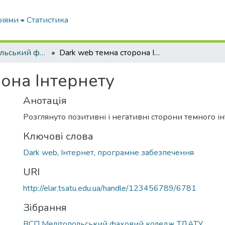
ріями
Статистика
ВСП Мелітопольський фаховий коледж ТДАТУ
Dark web темна сторона Інтернету
она Інтернету
Анотація
Розглянуто позитивні і негативні сторони темного і
Ключові слова
Dark web
,
Інтернет
,
програмне забезпечення
URI
http://elar.tsatu.edu.ua/handle/123456789/6781
Зібрання
ВСП Мелітопольський фаховий коледж ТДАТУ