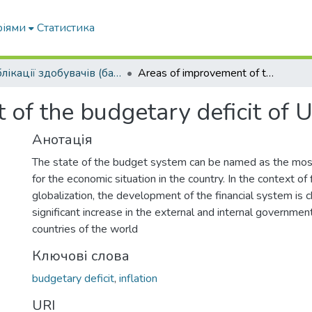
ріями
Статистика
Публікації здобувачів (бакалаврів. магістрів, аспірантів)
Areas of improvement of the budgetary deficit of Ukraine
of the budgetary deficit of 
Анотація
The state of the budget system can be named as the most
for the economic situation in the country. In the context of 
globalization, the development of the financial system is c
significant increase in the external and internal governmen
countries of the world
Ключові слова
budgetary deficit
,
inflation
URI