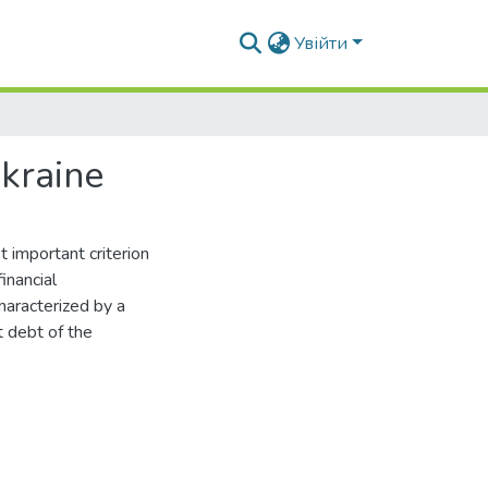
Увійти
Ukraine
 important criterion
financial
haracterized by a
t debt of the