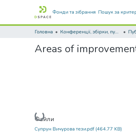
Фонди та зібрання
Пошук за крите
Головна
Конференції, збірки, публікації молодих вчених і здобувачів : магістрів, бакалаврів, аспірантів.
Areas of improvement 
Вантажиться...
Файли
Супрун Вичурова тези.pdf
(464.77 KB)