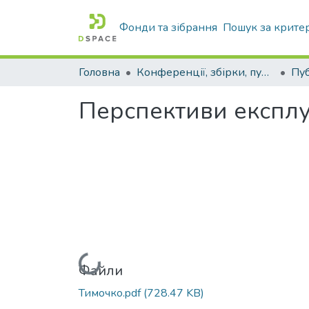
Фонди та зібрання
Пошук за крите
Головна
Конференції, збірки, публікації молодих вчених і здобувачів : магістрів, бакалаврів, аспірантів.
Перспективи експлуа
Вантажиться...
Файли
Тимочко.pdf
(728.47 KB)