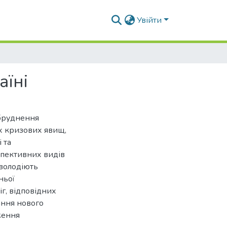
Увійти
аїні
абруднення
х кризових явищ,
 та
спективних видів
 володіють
ньої
г, відповідних
ання нового
ження