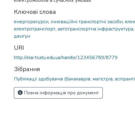
електромобілів в сучасних умовах
Ключові слова
енергоресурси
,
інноваційні транспортні засоби
,
еле
електротранспорт
,
автотранспортна інфраструктура
двигун
URI
http://elar.tsatu.edu.ua/handle/123456789/8779
Зібрання
Публікації здобувачів (бакалаврів. магістрів, аспіранті
Повна інформація про документ