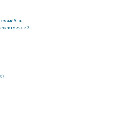
ктромобіль
,
,
електричний
в)