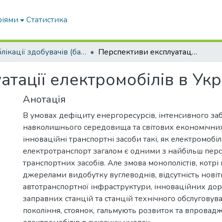
ріями
Статистика
Публікації здобувачів (бакалаврів. магістрів, аспірантів)
Перспективи експлуатації електромобілів в Україні
тації електромобілів в Укр
Анотація
В умовах дефіциту енергоресурсів, інтенсивного з
навколишнього середовища та світових економічни
інноваційні транспортні засоби такі, як електромобілі
електротранспорт загалом є одними з найбільш пер
транспортних засобів. Але змова монополістів, котрі
джерелами видобутку вуглеводнів, відсутність новіт
автотранспортної інфраструктури, інноваційних дорі
заправних станцій та станцій технічного обслуговув
покоління, стоянок, гальмують розвиток та впровад