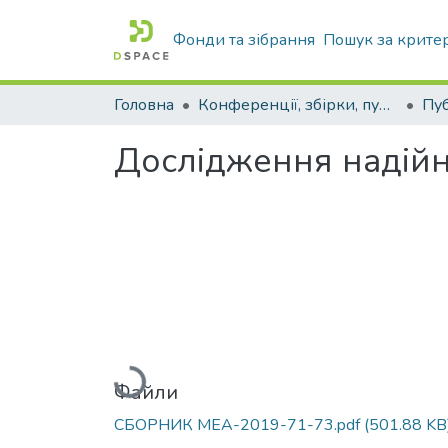
Фонди та зібрання
Пошук за крите
Головна
Конференції, збірки, публікації молодих вчених і здобувачів : магістрів, бакалаврів, аспірантів.
Дослідження надійн
Вантажиться...
Файли
СБОРНИК МЕА-2019-71-73.pdf
(501.88 KB