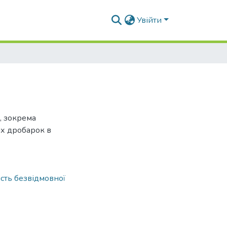
Увійти
, зокрема
их дробарок в
сть безвідмовної