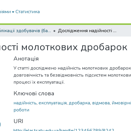
ріями
Статистика
Публікації здобувачів (бакалаврів. магістрів, аспірантів)
Дослідження надійності молоткових дробарок
ості молоткових дробарок
Анотація
У статті досліджено надійність молоткових дробарок
довговічність та безвідмовність підсистем молотков
процесі їх експлуатації.
Ключові слова
надійність
,
експлуатація
,
дробарка
,
відмова
,
ймовірні
роботи
URI
)
http://elar.tsatu.edu.ua/handle/123456789/8242