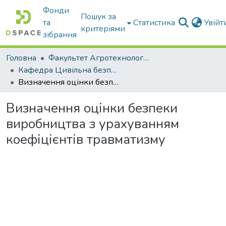
Фонди
Пошук за
та
Статистика
Увій
критеріями
зібрання
Головна
Факультет Агротехнологій та екології
Кафедра Цивільна безпека
Визначення оцінки безпеки виробництва з урахуванням коефіцієнтів травматизму
Визначення оцінки безпеки
виробництва з урахуванням
коефіцієнтів травматизму